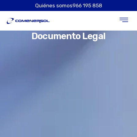
Quiénes somos
966 195 858
Documento Legal
Internet + m
Área de Cli