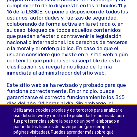
cumplimiento de lo dispuesto en los artículos 11 y
16 de la LSSICE, se pone a disposición de todos los
usuarios, autoridades y fuerzas de seguridad,
colaborando de forma activa en la retirada o, en
su caso, bloqueo de todos aquellos contenidos
que puedan afectar o contravenir la legislación
nacional o internacional, los derechos de terceros
o la moral y el orden público. En caso de que el
usuario considere que existe en el sitio web algún
contenido que pudiera ser susceptible de esta
clasificación, se ruega lo notifique de forma
inmediata al administrador del sitio web.
Este sitio web se ha revisado y probado para que
funcione correctamente. En principio, puede
garantizarse el correcto funcionamiento los 365
días del año, 24 horas al día. Sin embargo, el
RESPONSABLE no descarta la posibilidad de que
Utilizamos cookies propias y de terceros para analizar el
existan ciertos errores de programación, o que
uso del sitio web y mostrarte publicidad relacionada con
acontezcan causas de fuerza mayor, catástrofes
tus preferencias sobre la base de un perfil elaborado a
partir de tus hábitos de navegación (por ejemplo,
naturales, huelgas o circunstancias semejantes
páginas visitadas). Puedes aprender más sobre qué
que hagan imposible el acceso a la página web.